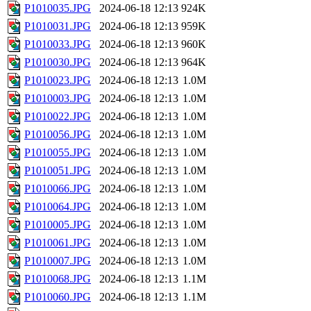
P1010035.JPG
2024-06-18 12:13
924K
P1010031.JPG
2024-06-18 12:13
959K
P1010033.JPG
2024-06-18 12:13
960K
P1010030.JPG
2024-06-18 12:13
964K
P1010023.JPG
2024-06-18 12:13
1.0M
P1010003.JPG
2024-06-18 12:13
1.0M
P1010022.JPG
2024-06-18 12:13
1.0M
P1010056.JPG
2024-06-18 12:13
1.0M
P1010055.JPG
2024-06-18 12:13
1.0M
P1010051.JPG
2024-06-18 12:13
1.0M
P1010066.JPG
2024-06-18 12:13
1.0M
P1010064.JPG
2024-06-18 12:13
1.0M
P1010005.JPG
2024-06-18 12:13
1.0M
P1010061.JPG
2024-06-18 12:13
1.0M
P1010007.JPG
2024-06-18 12:13
1.0M
P1010068.JPG
2024-06-18 12:13
1.1M
P1010060.JPG
2024-06-18 12:13
1.1M