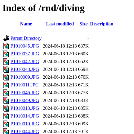
Index of /rnd/diving
Name
Last modified
Size
Description
Parent Directory
-
P1010045.JPG
2024-06-18 12:13
637K
P1010037.JPG
2024-06-18 12:13
660K
P1010042.JPG
2024-06-18 12:13
662K
P1010043.JPG
2024-06-18 12:13
669K
P1010009.JPG
2024-06-18 12:13
670K
P1010011.JPG
2024-06-18 12:13
671K
P1010046.JPG
2024-06-18 12:13
677K
P1010049.JPG
2024-06-18 12:13
683K
P1010013.JPG
2024-06-18 12:13
685K
P1010014.JPG
2024-06-18 12:13
688K
P1010010.JPG
2024-06-18 12:13
699K
P1010044.JPG
2024-06-18 12:13
701K