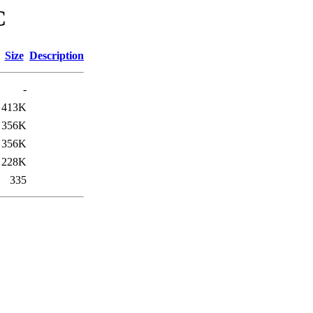
C
Size
Description
-
413K
356K
356K
228K
335